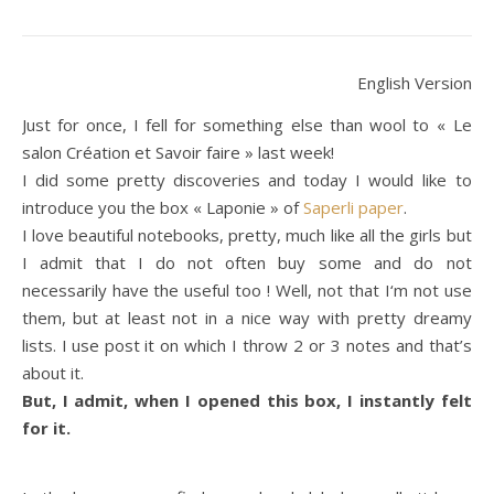
English Version
Just for once
,
I fell for
something else than
wool
to « Le
salon Création et Savoir faire »
last week!
I did
some
pretty
discoveries
and today I
would like to
introduce
you
the
box
«
Laponie » of
Saperli
paper
.
I love
beautiful
notebooks,
pretty
, much like
all the girls
but
I admit that
I do not
often
buy
some
and
do not
necessarily have the
useful
too !
Well, not
that I
‘m not
use
them, but
at least not
in a
nice
way
with pretty dreamy
lists.
I use
post it
on which
I throw
2 or 3
notes
and that’s
about it
.
But
, I
admit
, when I opened this box, I instantly felt
for it.