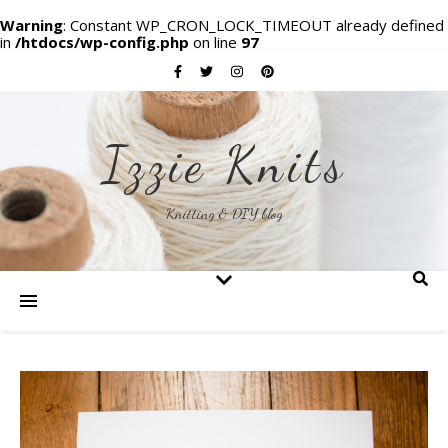
Warning
: Constant WP_CRON_LOCK_TIMEOUT already defined
in
/htdocs/wp-config.php
on line
97
Izzie Knits
Knitting & DIY blog