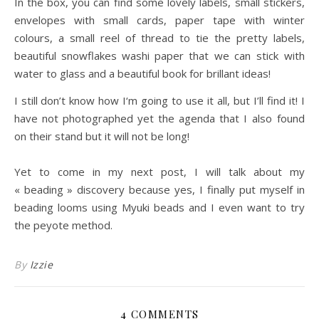
In the
box
, you can find some lovely
labels
, small
stickers
,
envelopes with
small
cards,
paper tape
with winter
colours
,
a small
reel
of thread
to tie
the pretty
labels
,
beautiful
snowflakes
washi paper
that we can
stick
with
water
to glass and
a beautiful
book for
brillant ideas
!
I still don’t know
how I
‘m going to use
it all, but
I’ll find
it!
I
have not
photographed
yet
the agenda
that
I also found
on their stand
but it
will
not be long
!
Yet to come in my next post
,
I will talk
about my
« beading »
discovery b
ecause yes
, I
finally
put myself
in
beading looms
using
Myuki beads
and I
even want to try
the
peyote
method.
By
Izzie
4 COMMENTS