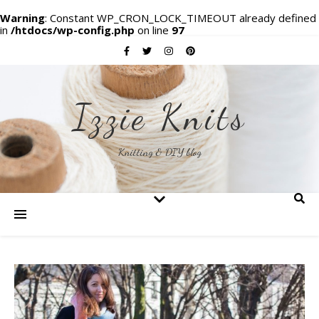
Warning
: Constant WP_CRON_LOCK_TIMEOUT already defined
in
/htdocs/wp-config.php
on line
97
Izzie Knits
Knitting & DIY blog