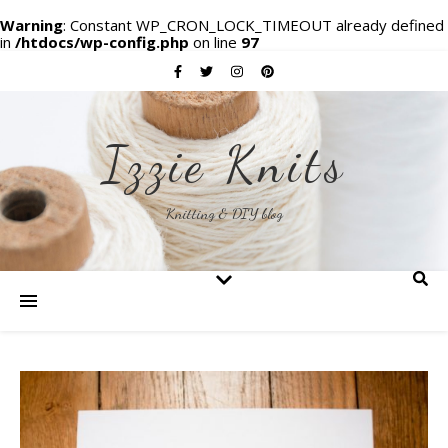
Warning
: Constant WP_CRON_LOCK_TIMEOUT already defined
in
/htdocs/wp-config.php
on line
97
Izzie Knits
Knitting & DIY blog