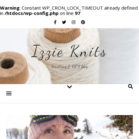
Warning
: Constant WP_CRON_LOCK_TIMEOUT already defined
in
/htdocs/wp-config.php
on line
97
Izzie Knits
Knitting & DIY blog