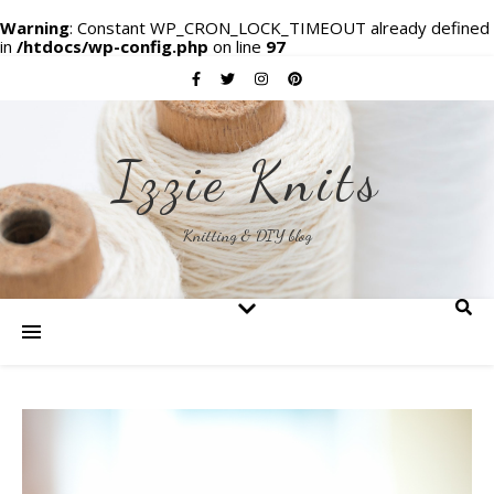
Warning
: Constant WP_CRON_LOCK_TIMEOUT already defined
in
/htdocs/wp-config.php
on line
97
Izzie Knits
Knitting & DIY blog