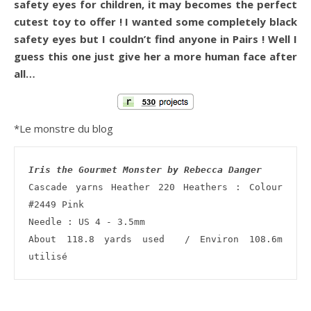
safety eyes for children, it may becomes the perfect
cutest toy to offer ! I wanted some completely black
safety eyes but I couldn’t find anyone in Pairs ! Well I
guess this one just give her a more human face after
all…
*Le monstre du blog
Iris the Gourmet Monster by Rebecca Danger
Cascade yarns Heather 220 Heathers : Colour 
#2449 Pink 

Needle : US 4 - 3.5mm 

About 118.8 yards used  / Environ 108.6m 
utilisé